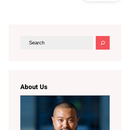
S
e
a
r
c
h
About Us